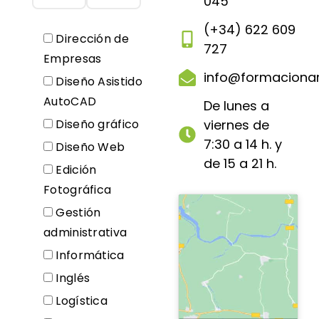
045
(+34) 622 609
Dirección de
727
Empresas
info@formaciona
Diseño Asistido
AutoCAD
De lunes a
Diseño gráfico
viernes de
7:30 a 14 h. y
Diseño Web
de 15 a 21 h.
Edición
Fotográfica
Gestión
administrativa
Informática
Inglés
Logística