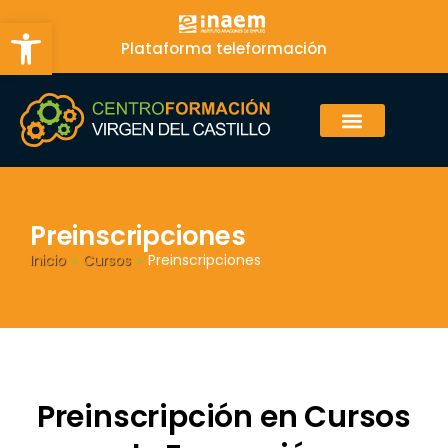
Abrir barra de herramientas
Plataforma teleformación
Preinscripciones
Inicio
Cursos
Preinscripciones
>
>
Preinscripción en Cursos