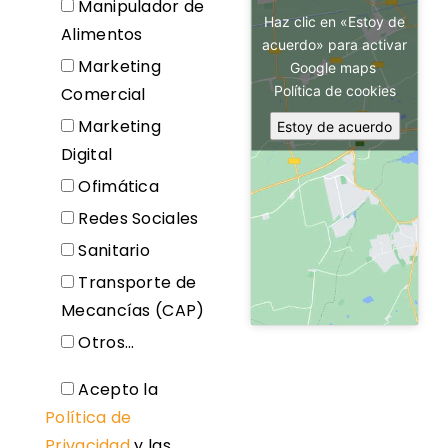
Manipulador de
Haz clic en «Estoy de
Alimentos
acuerdo» para activar
Marketing
Google maps
Política de cookies
Comercial
Marketing
Estoy de acuerdo
Digital
Ofimática
Redes Sociales
Sanitario
Transporte de
Mecancías (CAP)
Otros...
Acepto la
Política de
Privacidad
y las