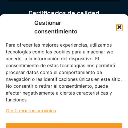
Certificados de calidad
Gestionar
consentimiento
Para ofrecer las mejores experiencias, utilizamos
tecnologías como las cookies para almacenar y/o
acceder a la información del dispositivo. El
consentimiento de estas tecnologías nos permitirá
procesar datos como el comportamiento de
navegación o las identificaciones únicas en este sitio.
No consentir o retirar el consentimiento, puede
Información legal
afectar negativamente a ciertas características y
Aviso Legal
|
Política de Privacidad
|
Protección de
funciones.
Datos
|
Política de Cookies
|
Política de Calidad
Gestionar los servicios
|
Condiciones de Uso