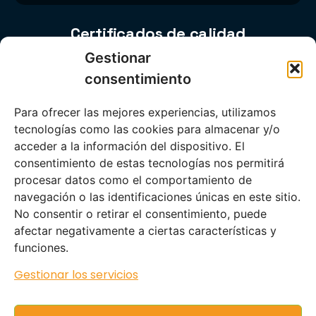
Certificados de calidad
Gestionar
consentimiento
Para ofrecer las mejores experiencias, utilizamos
tecnologías como las cookies para almacenar y/o
acceder a la información del dispositivo. El
consentimiento de estas tecnologías nos permitirá
procesar datos como el comportamiento de
navegación o las identificaciones únicas en este sitio.
No consentir o retirar el consentimiento, puede
Información legal
afectar negativamente a ciertas características y
Aviso Legal
|
Política de Privacidad
|
Protección de
funciones.
Datos
|
Política de Cookies
|
Política de Calidad
Gestionar los servicios
|
Condiciones de Uso