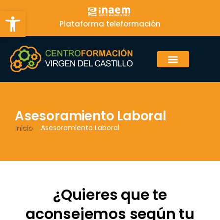
Abrir barra de herramientas
Plataforma teleformación
Asesoramiento Laboral
Inicio
Asesoramiento Laboral
>
¿Quieres que te
aconsejemos según tu