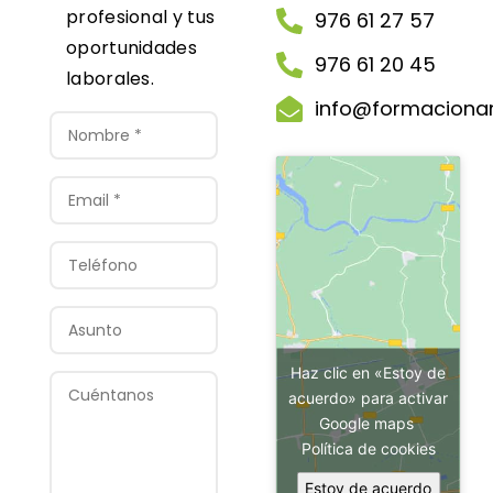
profesional y tus
976 61 27 57
oportunidades
976 61 20 45
laborales.
info@formaciona
Haz clic en «Estoy de
acuerdo» para activar
Google maps
Política de cookies
Estoy de acuerdo