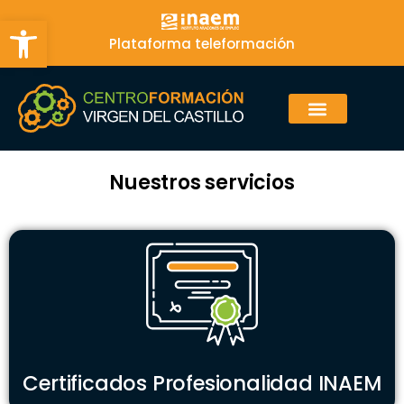
Abrir barra de herramientas
Plataforma teleformación
Nuestros servicios
Certificados Profesionalidad INAEM