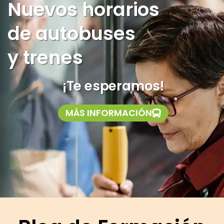
Nuevos horarios
de autobuses
y trenes
¡Te esperamos!
MÁS INFORMACIÓN