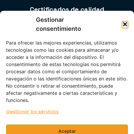
Certificados de calidad
Gestionar
consentimiento
Para ofrecer las mejores experiencias, utilizamos
tecnologías como las cookies para almacenar y/o
acceder a la información del dispositivo. El
consentimiento de estas tecnologías nos permitirá
procesar datos como el comportamiento de
navegación o las identificaciones únicas en este sitio.
No consentir o retirar el consentimiento, puede
Información legal
afectar negativamente a ciertas características y
Aviso Legal
|
Política de Privacidad
|
Protección de
funciones.
Datos
|
Política de Cookies
|
Política de Calidad
Gestionar los servicios
|
Condiciones de Uso
Aceptar